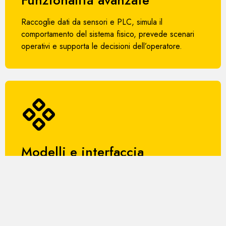
Funzionalità avanzate
Raccoglie dati da sensori e PLC, simula il
comportamento del sistema fisico, prevede scenari
operativi e supporta le decisioni dell’operatore.
Modelli e interfaccia
Include modelli matematici per ogni componente
dell’impianto e un’interfaccia HMI ergonomica, che
consente una gestione intuitiva e sicura delle
operazioni.