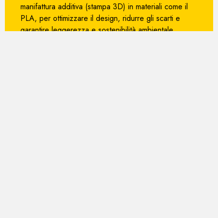
manifattura additiva (stampa 3D) in materiali come il
PLA, per ottimizzare il design, ridurre gli scarti e
garantire leggerezza e sostenibilità ambientale.
Infrastruttura di
comunicazione dati
È stata selezionata la tecnologia LoRaWAN per la
trasmissione wireless tra la boa e la stazione di terra,
grazie alla sua capacità di coprire lunghe distanze
con un consumo energetico minimo, ideale per
applicazioni IoT marine. L'nfrastruttura di